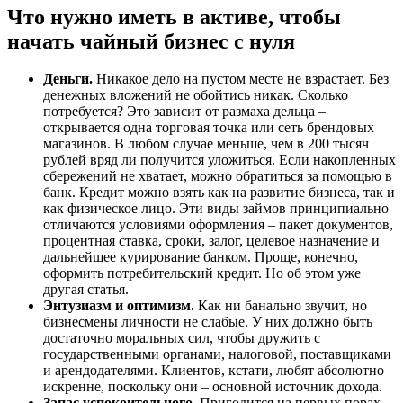
Что нужно иметь в активе, чтобы
начать чайный бизнес с нуля
Деньги.
Никакое дело на пустом месте не взрастает. Без
денежных вложений не обойтись никак. Сколько
потребуется? Это зависит от размаха дельца –
открывается одна торговая точка или сеть брендовых
магазинов. В любом случае меньше, чем в 200 тысяч
рублей вряд ли получится уложиться. Если накопленных
сбережений не хватает, можно обратиться за помощью в
банк. Кредит можно взять как на развитие бизнеса, так и
как физическое лицо. Эти виды займов принципиально
отличаются условиями оформления – пакет документов,
процентная ставка, сроки, залог, целевое назначение и
дальнейшее курирование банком. Проще, конечно,
оформить потребительский кредит. Но об этом уже
другая статья.
Энтузиазм и оптимизм.
Как ни банально звучит, но
бизнесмены личности не слабые. У них должно быть
достаточно моральных сил, чтобы дружить с
государственными органами, налоговой, поставщиками
и арендодателями. Клиентов, кстати, любят абсолютно
искренне, поскольку они – основной источник дохода.
Запас успокоительного.
Пригодится на первых порах.