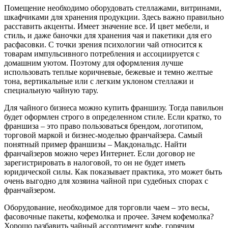
Помещение необходимо оборудовать стеллажами, витринами,
шкафчиками для хранения продукции. Здесь важно правильно
расставить акценты. Имеет значение все. И цвет мебели, и
стиль, и даже баночки для хранения чая и пакетики для его
расфасовки. С точки зрения психологии чай относится к
товарам импульсивного потребления и ассоциируется с
домашним уютом. Поэтому для оформления лучше
использовать теплые коричневые, бежевые и темно желтые
тона, вертикальные или с легким уклоном стеллажи и
специальную чайную тару.
Для чайного бизнеса можно купить франшизу. Тогда павильон
будет оформлен строго в определенном стиле. Если кратко, то
франшиза – это право пользоваться брендом, логотипом,
торговой маркой и бизнес-моделью франчайзера. Самый
понятный пример франшизы – Макдональдс. Найти
франчайзеров можно через Интернет. Если договор не
зарегистрировать в налоговой, то он не будет иметь
юридической силы. Как показывает практика, это может быть
очень выгодно для хозяина чайной при судебных спорах с
франчайзером.
Оборудование, необходимое для торговли чаем – это весы,
фасовочные пакеты, кофемолка и прочее. Зачем кофемолка?
Хорошо разбавить чайный ассортимент кофе, горячим