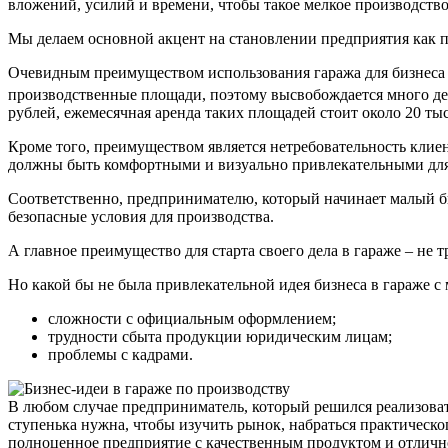
вложений, усилий и времени, чтобы такое мелкое производство
Мы делаем основной акцент на становлении предприятия как п
Очевидным преимуществом использования гаража для бизнеса 
производственные площади, поэтому высвобождается много д
рублей, ежемесячная аренда таких площадей стоит около 20 тыс
Кроме того, преимуществом является нетребовательность клиен
должны быть комфортными и визуально привлекательными для
Соответственно, предпринимателю, который начинает малый биз
безопасные условия для производства.
А главное преимущество для старта своего дела в гараже – не
Но какой бы не была привлекательной идея бизнеса в гараже с
сложности с официальным оформлением;
трудности сбыта продукции юридическим лицам;
проблемы с кадрами.
В любом случае предприниматель, который решился реализовать
ступенька нужна, чтобы изучить рынок, набраться практическо
полноценное предприятие с качественным продуктом и отличн