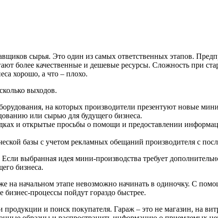
тавщиков сырья. Это один из самых ответственных этапов. Пре
ают более качественные и дешевые ресурсы. Сложность при стар
еса хорошо, а что – плохо.
сколько выходов.
орудования, на которых производители презентуют новые мини-с
дованию или сырью для будущего бизнеса.
ках и открытые просьбы о помощи и предоставлении информаци
еской базы с учетом рекламных обещаний производителя с пос
сли выбранная идея мини-производства требует дополнительног
его бизнеса.
же на начальном этапе невозможно начинать в одиночку. С пом
е бизнес-процессы пойдут гораздо быстрее.
 продукции и поиск покупателя. Гараж – это не магазин, на вит
ционные образцы и распространить информацию о приемлемых цен