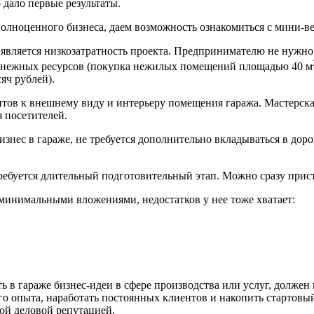
 дало первые результаты.
олноценного бизнеса, даем возможность ознакомиться с мини-в
является низкозатратность проекта. Предпринимателю не нужно
енежных ресурсов (покупка нежилых помещений площадью 40 м
яч рублей).
тов к внешнему виду и интерьеру помещения гаража. Мастерская 
 посетителей.
нес в гараже, не требуется дополнительно вкладываться в доро
 требуется длительный подготовительный этап. Можно сразу при
 минимальными вложениями, недостатков у нее тоже хватает:
 в гараже бизнес-идеи в сфере производства или услуг, должен 
го опыта, наработать постоянных клиентов и накопить стартовы
ой деловой репутацией.