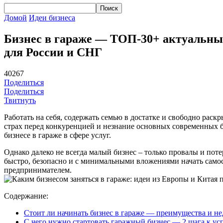
Домой
Идеи бизнеса
Бизнес в гараже — ТОП-30+ актуальных
для России и СНГ
40267
Поделиться
Поделиться
Твитнуть
Работать на себя, содержать семью в достатке и свободно раск
страх перед конкуренцией и незнание основных современных 
бизнесе в гараже в сфере услуг.
Однако далеко не всегда малый бизнес – только провалы и пот
быстро, безопасно и с минимальными вложениями начать самос
предпринимателем.
Содержание:
Стоит ли начинать бизнес в гараже — преимущества и не
С чего нужно стартовать гаражный бизнес — 2 шага к ус