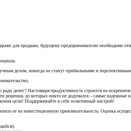
 гараже для продажи, будущему предпринимателю необходимо отв
енциала.
кучным делом, никогда не станут прибыльными и перспективным
инимательство.
 ради денег? Настоящая продуктивность строится на искреннем э
ти решения, до которых никто не додумался – самые надежные и
жения цели! Поддерживайте в себе позитивный настрой!
ценить ее на инвестиционную привлекательность. Оценка осущес
щийся);