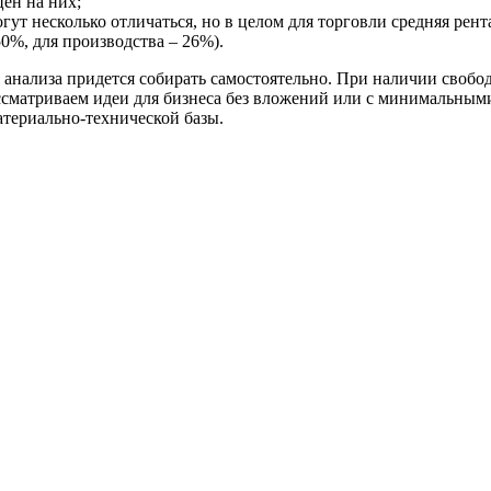
ен на них;
гут несколько отличаться, но в целом для торговли средняя рен
50%, для производства – 26%).
 анализа придется собирать самостоятельно. При наличии своб
ссматриваем идеи для бизнеса без вложений или с минимальными 
териально-технической базы.