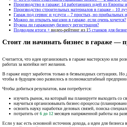
Производство в гараже: 14 работающих идей из Европы и
Производство строительных материалов в гараже – 10 л
Гараж под сервис и услуги – 7 простых, но прибыльных 
Можно ли открыть магазин в гараже, если очень хочется?
Нужна ли гаражному бизнесу регистрация?
Подводим итоги +
видео-рейтинг из 1
5 станков для бизне
Стоит ли начинать бизнес в гараже — 
Считается, что идея организовать в гараже мастерскую или роз
работах за копейки нет желания.
В гараже ищут заработок только в безвыходных ситуациях. Но д
чтобы в будущем оно развилось в полномасштабный предприни
Чтобы добиться результатов, вам потребуется:
изучить рынок, на который вы планируете выходить со 
научиться организовывать бизнес-процессы (планирование
освоить науку наработки деловых связей, поиска специал
потратить от
6 до 12
месяцев напряженной работы на разв
Если у вас есть основной источник дохода, а идеи для бизнес