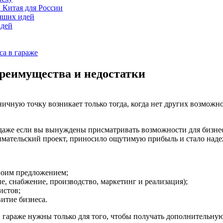
 Китая для России
учших идей
идей
са в гараже
преимущества и недостатки
ничную точку возникает только тогда, когда нет других возможно
аже если вы вынуждены присматривать возможности для бизнеса у
мательский проект, приносило ощутимую прибыль и стало надеж
своим предложением;
, снабжение, производство, маркетинг и реализация);
истов;
итие бизнеса.
а в гараже нужны только для того, чтобы получать дополнительн