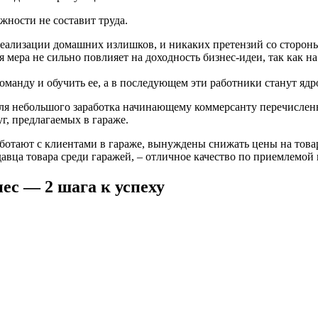
жности не составит труда.
реализации домашних излишков, и никаких претензий со сторон
 мера не сильно повлияет на доходность бизнес-идеи, так как н
манду и обучить ее, а в последующем эти работники станут ядр
для небольшого заработка начинающему коммерсанту перечислен
г, предлагаемых в гараже.
работают с клиентами в гараже, вынуждены снижать цены на това
авца товара среди гаражей, – отличное качество по приемлемой 
ес — 2 шага к успеху