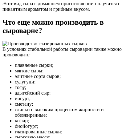
Этот вид сыра в домашнем приготовлении получится с
пикантным ароматом и грибным вкусом.
Что еще можно производить в
сыроварне?
В условиях стабильной работы сыроварни также можно
производить:
плавленые сырки;
мягкие сыры;
элитные сорта сыров;
сулугуни;
тофу;
адыгейский сыр;
йогурт;
сметану;
сливки с высоким процентом жирности и
обезжиренные;
кефир;
биойогурт;
глазированные сырки;
сырковую массу;