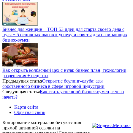
Бизнес для женщин – ТОП-53 идеи для старта своего дела с
нуля + 5 основных шагов к успеху и советы для начинающих
бизнес-вумен
Как открыть колбасный цех с нуля: бизнес-план, технологии,
разрешения + рецепты
Предыдущая статья
Открытие боулинг-клуба: азы
собственного бизнеса в сфере игровой индустрии
Следующая статья
Как стать успешной бизнес-вумен, с чего
начать?
Карта сайта
Обратная связь
Копирование материалов без указания
прямой активной ссылки на