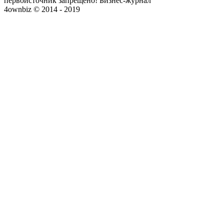
первоисточник запрещено! Бизнес-журнал
4ownbiz © 2014 - 2019