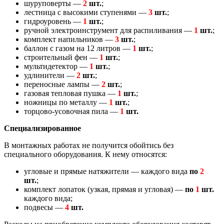
шуруповерты —
2
шт.
;
лестница с высокими ступенями —
3
шт.
;
гидроуровень —
1
шт.
;
ручной электроинструмент для распиливания —
1
шт.
;
комплект напильников —
3
шт.
;
баллон с газом на 12 литров —
1
шт.
;
строительный фен —
1
шт.
;
мультидетектор —
1
шт.
;
удлинители —
2
шт.
;
переносные лампы —
2
шт.
;
газовая тепловая пушка —
1
шт.
;
ножницы по металлу —
1
шт.
;
торцово-усовочная пила —
1
шт.
Специализированное
В монтажных работах не получится обойтись без
специального оборудования. К нему относятся:
угловые и прямые натяжители — каждого вида
по
2
шт.
;
комплект лопаток (узкая, прямая и угловая) —
по
1
шт.
каждого вида;
подвесы —
4
шт.