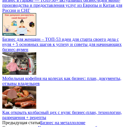
Бизнес в гараже — ТОП-30+ актуальных бизнес-идей мини-
производства и предоставления услуг из Европы и Китая для
России и СНГ
Бизнес для женщин – ТОП-53 идеи для старта своего дела с
нуля + 5 основных шагов к успеху и советы для начинающих
бизнес-вумен
Мобильная кофейня на колесах как бизнес: план, документы,
отзывы владельцев
Как открыть колбасный цех с нуля: бизнес-план, технологии,
разрешения + рецепты
Предыдущая статья
Бизнес на металлоломе