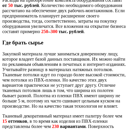
Расходы на приобретение комплекта оборудования составят
от
50
тыс. рублей
. Количество необходимого оборудования
рассчитано на обеспечение двух рабочих-монтажников. Если
предприниматель планирует расширение своего
производства, тогда, соответственно, затраты на покупку
оборудования увеличатся. Все вложения на открытие бизнеса
составят примерно
250
–
300
тыс. рублей
.
Где брать сырье
Закупкой материала лучше заниматься доверенному лицу,
которое владеет базой данных поставщиков. Их можно найти
по рекламным объявлениям в печатных и интернет-изданиях.
Учитывайте разницу в материалах натяжных потолков.
Тканевые потолки идут по гораздо более высокой стоимости,
чем потолки из ПВХ-пленки. Но качество этих двух
вариантов практически не уступает друг другу. Отличие
тканевых потолков лишь в том, что ширина их полотен
бывает разной. Полотна из пленки ПВХ имеют ширину не
больше 5 м, поэтому их часто сшивают цельным куском на
производстве. Но на качество такая технология не влияет.
Тканевый декоративный материал имеет палитру более чем
15
оттенков
, в то время как изделия из ПВХ-пленки
представлены более чем
230
вариантами
. Поверхность