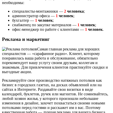
необходимы:
специалисты-монтажники —
2
человека
;
администратор офиса —
1
человек
;
бухгалтер —
1
человек
;
снабженец по закупке материалов —
1
человек
;
офис-менеджер по работе с клиентами —
1
человек
.
Реклама и маркетинг
Самая главная реклама для хороших
специалистов — «сарафанное радио». Клиент, которому
понравилась ваша работа и обслуживание, обязательно
порекомендует вашу услугу своим друзьям, коллегам и
знакомым. Для привлечения клиентов практикуйте скидки и
выгодные акции.
Рекламируйте свое производство натяжных потолков как
бизнес в городских газетах, на досках объявлений или на
сайтах в Интернете. Раздавайте свои визитки в виде
календарей, буклетов, ручек или магнитов. Не сомневайтесь,
любой хозяин жилья, у которого произошли небольшие
изменения в дизайне, захочет похвастаться своими новыми
потолками перед гостями и расскажет им о вас. Поэтому
качественная работа — лучшая реклама для вашего бизнеса.