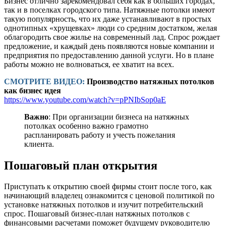
Бизнес отлично зарекомендовал себя как в больших городах,
так и в поселках городского типа. Натяжные потолки имеют
такую популярность, что их даже устанавливают в простых
однотипных «хрущевках» люди со средним достатком, желая
облагородить свое жилье на современный лад. Спрос рождает
предложение, и каждый день появляются новые компании и
предприятия по предоставлению данной услуги. Но в плане
работы можно не волноваться, ее хватит на всех.
СМОТРИТЕ ВИДЕО:
Производство натяжных потолков
как бизнес идея
https://www.youtube.com/watch?v=pPNIbSop0aE
Важно
: При организации бизнеса на натяжных
потолках особенно важно грамотно
распланировать работу и учесть пожелания
клиента.
Пошаговый план открытия
Приступать к открытию своей фирмы стоит после того, как
начинающий владелец ознакомится с ценовой политикой по
установке натяжных потолков и изучит потребительский
спрос. Пошаговый бизнес-план натяжных потолков с
финансовыми расчетами поможет будущему руководителю