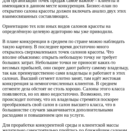
Для организации точек продаж самое важное – клиенты и
имеющаяся в данном месте конкуренция. Бизнес-план по
открытию салона красоты должен включать анализ двух этих
взаимосвязанных составляющих.
Ориентацию тех или иных видов салонов красоты на
определённую целевую аудиторию мы уже приводили.
В плане конкуренции в среднем по стране можно наблюдать
такую картину. В последнее время достаточно много
открылось сверхмаленьких точек салонов красоты. Что
вполне объяснимо: открыть небольшую точку не требует
больших затрат. Небольшие точки не приносят каких-то
весомых прибылей, они скорее дают работу самому владельцу,
так как преимущественно сами владельцы и работают в этих
салонах. Высший сегмент плотно занят, там идёт жестокая
конкуренция за немногочисленных клиентов. В среднем
сегменте дела обстоят не столь хорошо. Салоны этого класса
появляются, но их явно недостаточно. Возможно, это
происходит потому, что их владельцы стремятся поскорее
преобразовать свой салон в салон высшего класса, что в
большинстве случаев заканчивается дополнительными
расходами и повышением цен на услуги.
Для проработки конкурентной среды и клиентской массы
желательно самостоятельно пройтись по ближайшим салонам