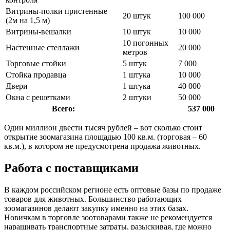
Витрины-полки пристенные
20 штук
100 000
(2м на 1,5 м)
Витрины-вешалки
10 штук
10 000
10 погонных
Настенные стеллажи
20 000
метров
Торговые стойки
5 штук
7 000
Стойка продавца
1 штука
10 000
Двери
1 штука
40 000
Окна с решетками
2 штуки
50 000
Всего:
537 000
Один миллион двести тысяч рублей – вот сколько стоит
открытие зоомагазина площадью 100 кв.м. (торговая – 60
кв.м.), в котором не предусмотрена продажа животных.
Работа с поставщиками
В каждом российском регионе есть оптовые базы по продаже
товаров для животных. Большинство работающих
зоомагазинов делают закупку именно на этих базах.
Новичкам в торговле зоотоварами также не рекомендуется
наращивать транспортные затраты, разыскивая, где можно