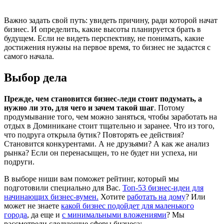
Важно задать свой путь: увидеть причину, ради которой начат
бизнес. И определить, какие высоты планируется брать в
будущем. Если не видеть перспективу, не понимать, какие
достижения нужны на первое время, то бизнес не задастся с
самого начала.
Выбор дела
Прежде, чем становится бизнес-леди стоит подумать, а
нужно ли это, для чего и зачем такой шаг
. Потому
продумывание того, чем можно заняться, чтобы заработать на
отдых в Доминикане стоит тщательно и заранее. Что из того,
что подруга открыла бутик? Повторять ее действия?
Становится конкурентами. А не друзьями? А как же анализ
рынка? Если он перенасыщен, то не будет ни успеха, ни
подруги.
В выборе ниши вам поможет рейтинг, который мы
подготовили специально для Вас.
Топ-53 бизнес-идеи для
начинающих бизнес-вумен.
Хотите
работать на дому
? Или
может не знаете
какой бизнес подойдет для маленького
города
, да еще и
с минимальными вложениями
? Мы
рассмотрели следующие сферы бизнеса: