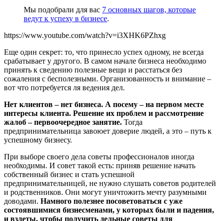
Мы подобрали для вас
7 основных шагов, которые
ведут к успеху в бизнесе
.
https://www.youtube.com/watch?v=i3XHK6PZhxg
Еще один секрет: то, что принесло успех одному, не всегда
срабатывает у другого. В самом начале бизнеса необходимо
принять к сведению полезные вещи и расстаться без
сожаления с бесполезными. Организованность и внимание –
вот что потребуется ля ведения дел.
Нет клиентов – нет бизнеса. А посему – на первом месте
интересы клиента. Решение их проблем и рассмотрение
жалоб – первоочередное занятие.
Тогда
предпринимательница завоюет доверие людей, а это – путь к
успешному бизнесу.
При выборе своего дела советы профессионалов иногда
необходимы. И совет такой есть: приняв решение начать
собственный бизнес и стать успешной
предпринимательницей, не нужно слушать советов родителей
и родственников. Они могут уничтожить мечту разумными
доводами.
Намного полезнее посоветоваться с уже
состоявшимися бизнесменами, у которых были и падения,
и взлеты, чтобы получить дельные советы для