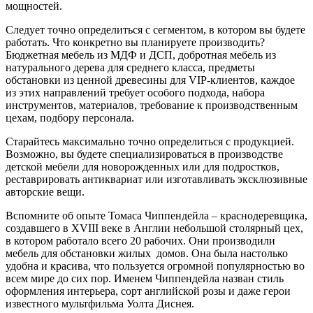
мощностей.
Следует точно определиться с сегментом, в котором вы будете
работать. Что конкретно вы планируете производить?
Бюджетная мебель из МДФ и ДСП, добротная мебель из
натурального дерева для среднего класса, предметы
обстановки из ценной древесины для VIP-клиентов, каждое
из этих направлений требует особого подхода, набора
инструментов, материалов, требование к производственным
цехам, подбору персонала.
Старайтесь максимально точно определиться с продукцией.
Возможно, вы будете специализироваться в производстве
детской мебели для новорожденных или для подростков,
реставрировать антиквариат или изготавливать эксклюзивные
авторские вещи.
Вспомните об опыте Томаса Чиппендейла – краснодеревщика,
создавшего в XVIII веке в Англии небольшой столярный цех,
в котором работало всего 20 рабочих. Они производили
мебель для обстановки жилых домов. Она была настолько
удобна и красива, что пользуется огромной популярностью во
всем мире до сих пор. Именем Чиппендейла назван стиль
оформления интерьера, сорт английской розы и даже герои
известного мультфильма Уолта Диснея.